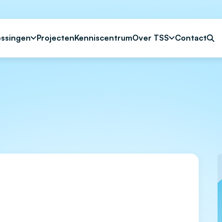
ossingen
Projecten
Kenniscentrum
Over TSS
Contact