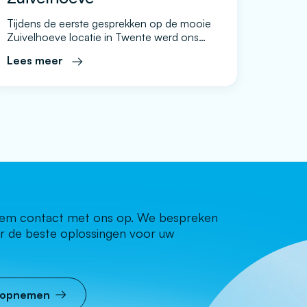
Tijdens de eerste gesprekken op de mooie
Zuivelhoeve locatie in Twente werd ons
door oprichter en eigenaresse Diane
Lees meer
Roerink direct een duidelijk doel
omschreven. Iedere bezoeker die een
Zuivelhoeve winkel binnenstapt moet dit
ook direct herkennen en ervaren. De winkels
zijn mooi ingericht en overal is aandacht
voor de historie van het bedrijf en de […]
neem contact met ons op. We bespreken
r de beste oplossingen voor uw
 opnemen