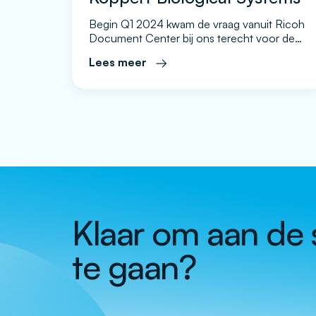
Begin Q1 2024 kwam de vraag vanuit Ricoh
Document Center bij ons terecht voor de
beoogde vervanging van hun huidige
Lees meer
experience center op het hoofdkantoor. Het
huidige systeem was sterk verouderd, niet
meer goed te supporten en had teveel
afhankelijkheden. Aangezien het experience
center een belangrijke bijdrage levert aan de
commerciële activiteiten binnen Koppert is
[…]
Klaar om aan de 
te gaan?