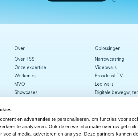
Over
Oplossingen
Over TSS
Narrowcasting
Onze expertise
Videowalls
Werken bij
Broadcast TV
MVO
Led walls
Showcases
Digitale bewegwijzer
Digital signage
Adres
Mobile app
okies
Koraalrood 48
Roombooking
ontent en advertenties te personaliseren, om functies voor soci
2718 SC Zoetermeer
DOOH
erkeer te analyseren. Ook delen we informatie over uw gebruik
+31 (0) 182 555000
Screensaver
or social media, adverteren en analyse. Deze partners kunnen 