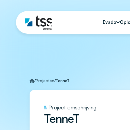
Evado
Opl
/
Projecten
/
TenneT
Project omschrijving
TenneT