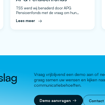
TSS werd wij benaderd door APG
Pensioenfonds met de vraag om hun
huidige systeem te vervangen, mede omdat
Lees meer
ze niet tevreden waren over de
mogelijkheden en functionaliteiten van hun
huidige leverancier. Na de oriënterende
gesprekken is er een onderhandse
aanbesteding gepubliceerd en hieruit is het
Evado platform gekozen als beste
leverancier. Daarmee is een samenwerking
[…]
slag
Vraag vrijblijvend een demo aan of 
graag samen uw wensen en kijken naa
communicatiebehoeften.
Demo aanvragen
Contact