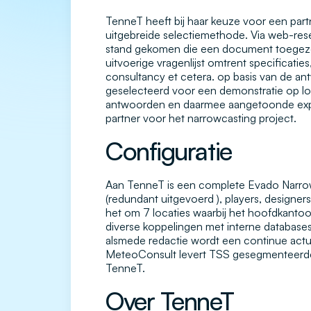
TenneT heeft bij haar keuze voor een part
uitgebreide selectiemethode. Via web-resea
stand gekomen die een document toegez
uitvoerige vragenlijst omtrent specificaties
consultancy et cetera. op basis van de an
geselecteerd voor een demonstratie op l
antwoorden en daarmee aangetoonde exper
partner voor het narrowcasting project.
Configuratie
Aan TenneT is een complete Evado Narrow
(redundant uitgevoerd ), players, designers
het om 7 locaties waarbij het hoofdkanto
diverse koppelingen met interne databases 
alsmede redactie wordt een continue actu
MeteoConsult levert TSS gesegmenteerde 
TenneT.
Over TenneT