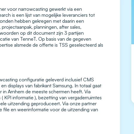
ner voor narrowcasting gewerkt via een
rch is een lijst van mogelijke leveranciers tot
onden hebben gekregen met daarin een
, projectaanpak, planningen, after sales,
twoorden op dit document zijn 3 partijen
ocatie van TenneT. Op basis van de gegeven
tise alsmede de offerte is TSS geselecteerd als
casting configuratie geleverd inclusief CMS
 en displays van fabrikant Samsung. In totaal gaat
or in Arnhem de meeste schermen heeft. Via
( KPI informatie ), bezetting van vergaderruimtes
ele uitzending geproduceert. Via onze partner
file en weerinformatie voor de uitzending van